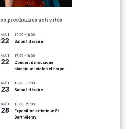
os prochaines activités
AOÛT
10:00
—
18:00
22
Salon littéraire
AOÛT
17:00
—
18:00
22
Concert de musique
classique : violon et harpe
AOÛT
10:00
—
17:00
23
Salon littéraire
AOÛT
15:00
—
21:00
28
Exposition artistique St
Barthélemy