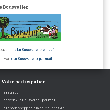
e Bousvalien
rouver un
« Le Bousvalien » en .pdf
ecevoir
« Le Bousvalien » par mail
Votre participation
Faire un don
Recevoir « Le Bousvalien » par mail
Faire mon shopping à la boutique des AdB