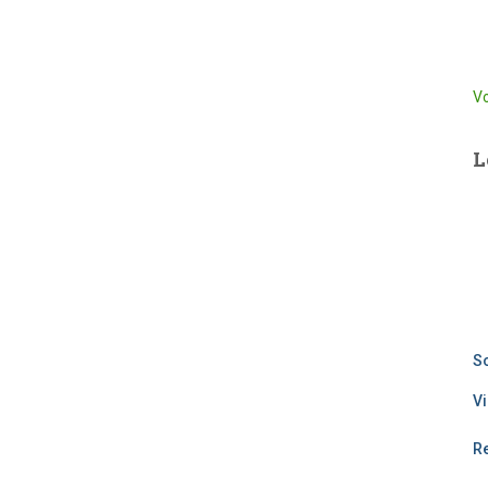
Vo
L
So
Vi
R