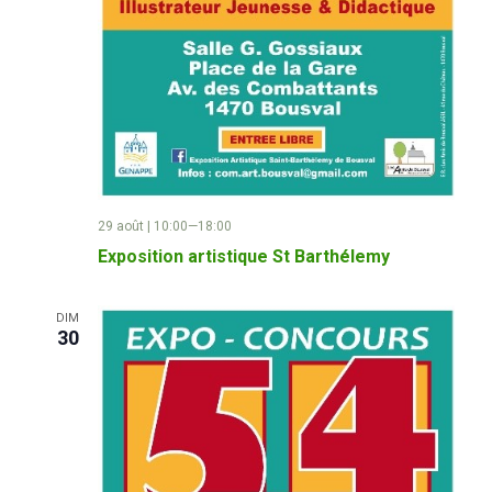
29 août | 10:00
—
18:00
Exposition artistique St Barthélemy
DIM
30