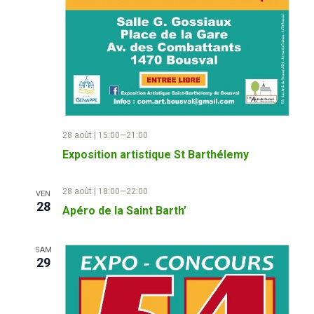
è
n
e
m
28 août | 15:00
—
21:00
e
Exposition artistique St Barthélemy
n
28 août | 18:00
—
22:00
VEN
t
28
Apéro de la Saint Barth’
s
SAM
29