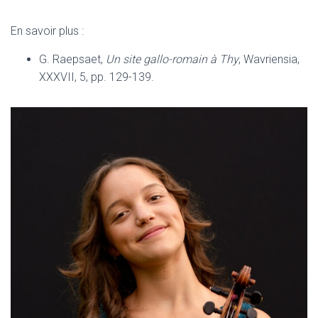
En savoir plus :
G. Raepsaet,
Un site gallo-romain à Thy
, Wavriensia,
XXXVII, 5, pp. 129-139.