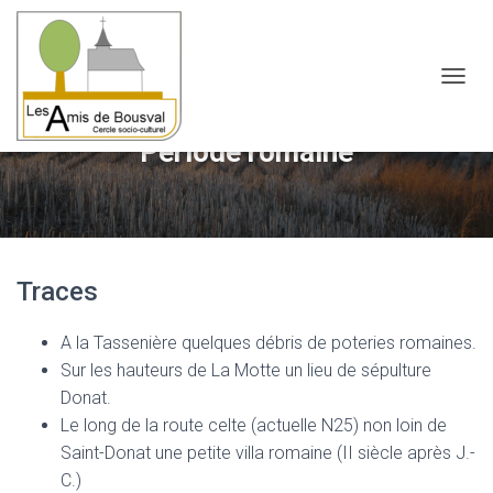
OUVRI
Période romaine
Traces
A la Tassenière quelques débris de poteries romaines.
Sur les hauteurs de La Motte un lieu de sépulture
Donat.
Le long de la route celte (actuelle N25) non loin de
Saint-Donat une petite villa romaine (II siècle après J.-
C.)