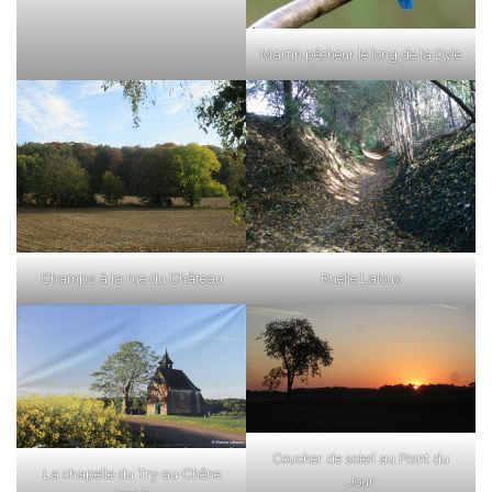
Martin pêcheur le long de la Dyle
Champs à la rue du Château
Ruelle Laloux
Coucher de soleil au Point du
La chapelle du Try-au-Chêne
Jour