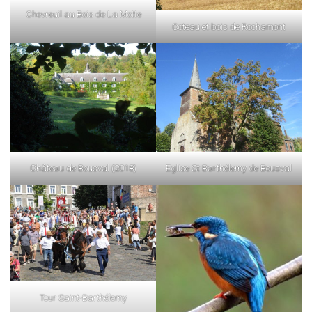
Chevreuil au Bois de La Motte
Coteau et bois de Rochamont
Château de Bousval (2018)
Eglise St Barthélemy de Bousval
Tour Saint-Barthélemy