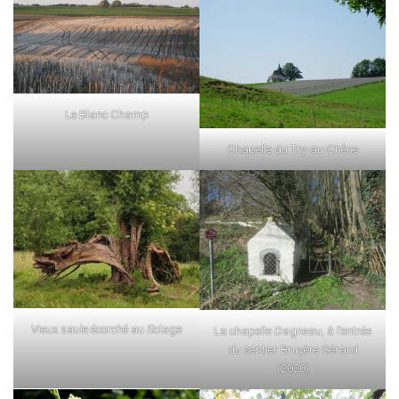
Le Blanc Champ
Chapelle du Try-au-Chêne
Vieux saule écorché au Sclage
La chapelle Dagneau, à l’entrée
du sentier Bruyère Gérard
(2020)