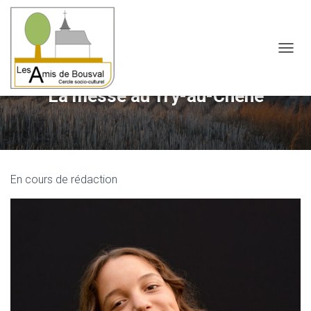
OUVRI
La messe au Try-au-Chêne
En cours de rédaction