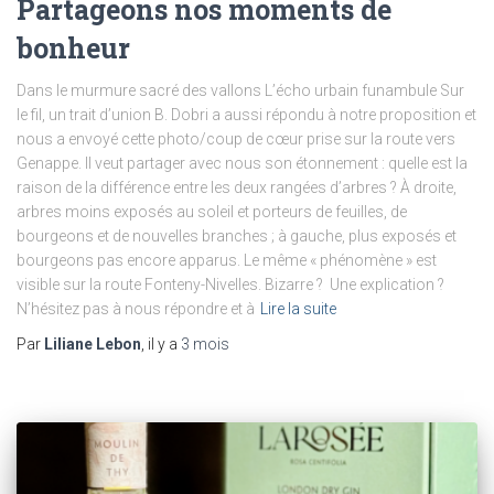
Partageons nos moments de
bonheur
Dans le murmure sacré des vallons L’écho urbain funambule Sur
le fil, un trait d’union B. Dobri a aussi répondu à notre proposition et
nous a envoyé cette photo/coup de cœur prise sur la route vers
Genappe. Il veut partager avec nous son étonnement : quelle est la
raison de la différence entre les deux rangées d’arbres ? À droite,
arbres moins exposés au soleil et porteurs de feuilles, de
bourgeons et de nouvelles branches ; à gauche, plus exposés et
bourgeons pas encore apparus. Le même « phénomène » est
visible sur la route Fonteny-Nivelles. Bizarre ? Une explication ?
N’hésitez pas à nous répondre et à
Lire la suite
Par
Liliane Lebon
, il y a
3 mois