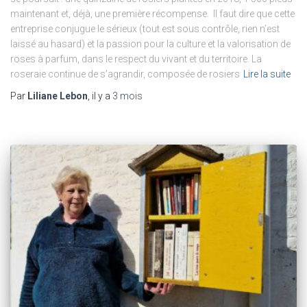
maintenant et, déjà, une première récompense. Il faut dire que cette
entreprise conjugue le sérieux (tout est sous contrôle, rien n’est
laissé au hasard) et la passion pour la culture et la valorisation de
roses à parfum, dans le respect du vivant et du territoire. La
roseraie continue de s’agrandir, composée de rosiers
Lire la suite
Par
Liliane Lebon
, il y a
3 mois