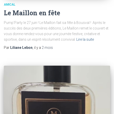
AMICAL
Le Maillon en fête
Pump’Party le 27 juin ! Le Maillon fait sa fête à Bousval ! Après le
succès des deux premières éditions, Le Maillon remet le couvert et
vous donne rendez-vous pour une journée festive, créative et
sportive, dans un esprit résolument convivial
Lire la suite
Par
Liliane Lebon
, il y a
2 mois