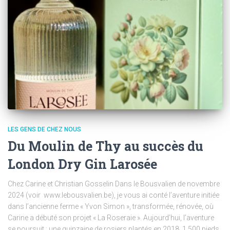
LES GENS DE CHEZ NOUS
Du Moulin de Thy au succès du
London Dry Gin Larosée
Chez Carine et Christian Gosselin Dans le Bousvalien de novembre
2024 (voir www.lebousvalien.be), je vous ai conté l’aventure initiée
dans l’ancienne ferme « Yvon Simon », transformée, rénovée, où
Carine a débuté son projet « La Roseraie ». Aujourd’hui, l’aventure
se poursuit : une quinzaine de rosiers plantés en 2018, 1 500 pieds