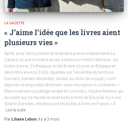
LA GAZETTE
« J’aime l’idée que les livres aient
plusieurs vies »
Après avoir fait le portrait de la librairie presse indépendante Le
Canard, un autre mode d’accès à la lecture mérite l’attention : les
boites à livres. En Belgique, le site Boites à Livres en Belgique en
dénombre environ 3 600, réparties sur l’ensemble du territoire.
Romans, bandes dessinées, essais ou récits de voyage y sont
déposés et empruntés librement, sans inscription ni contrainte. «
Elles incarnent un partage simple et convivial », résume Martine, qui
accueille sur sa façade la seule boite à livres de Bousval. Il y a une
dizaine d’années, elle découvre les boites à livres en France. « À
Lire la suite
Par
Liliane Lebon
, il y a
3 mois