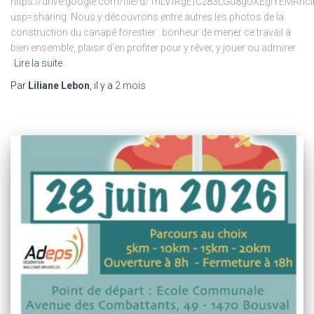
https://drive.google.com/file/d/1nLVfRgEfCz83LGu8gUXEgIYEMRnc
usp=sharing. Nous y découvrons entre autres les photos de la
construction du canapé forestier : bonheur de mener ce travail à
bien ensemble, plaisir d’en profiter pour y rêver, y jouer ou admirer
Lire la suite
Par
Liliane Lebon
, il y a
2 mois