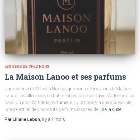
LES GENS DE CHEZ NOUS
La Maison Lanoo et ses parfums
Une découverte ! C’est à Noirhat que nous découvrons la Maison
Lanoo, installée dans un bâtiment restauré où David s’adonne à sa
passion pour l’art de la parfumerie. Il y propose, à prix accessible,
une sélection de cinq-cents parfums inspirés de
Lire la suite
Par
Liliane Lebon
, il y a
2 mois