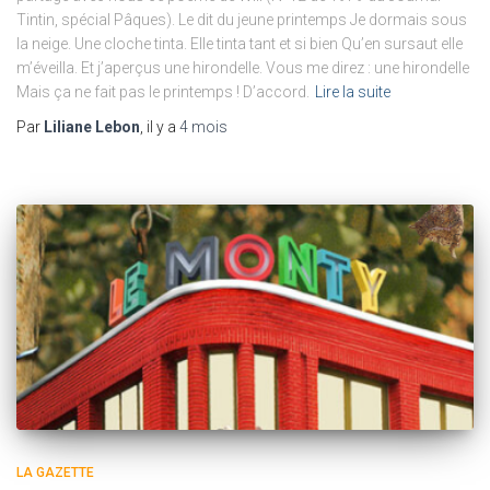
Tintin, spécial Pâques). Le dit du jeune printemps Je dormais sous
la neige. Une cloche tinta. Elle tinta tant et si bien Qu’en sursaut elle
m’éveilla. Et j’aperçus une hirondelle. Vous me direz : une hirondelle
Mais ça ne fait pas le printemps ! D’accord.
Lire la suite
Par
Liliane Lebon
, il y a
4 mois
LA GAZETTE