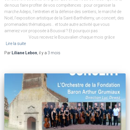
de nous faire profiter de vos compétences : pour organiser la
marche Adeps, l’entretien et la défense des sentiers, le marché de
Noël, l’exposition artistique de la Saint-Barthélemy, un concert, des
promenades thématiques… et toute autre activité que vous
aimeriez voir proposée à Bousval ? Et pourquoi pas :
Vous recevez le Bousvalien chaque mois grâce
Lire la suite
Par
Liliane Lebon
, il y a
3 mois