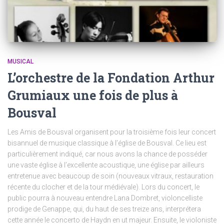
MUSICAL
L’orchestre de la Fondation Arthur
Grumiaux une fois de plus à
Bousval
Les Amis de Bousval organisent pour la troisième fois leur concert
bisannuel de musique classique à l’église de Bousval. Ce lieu est
particulièrement indiqué, car nous avons la chance de posséder
une vaste église à l’excellente acoustique, une église par ailleurs
entretenue avec beaucoup de soin (nouveaux vitraux, restauration
récente du clocher et de la tour médiévale). Lors du concert, le
public pourra à nouveau entendre Lana Dombret, violoncelliste
prodige de Genappe, qui, du haut de ses treize ans, interprétera
cette année le concerto de Haydn en ut majeur. Ensuite, le violoniste