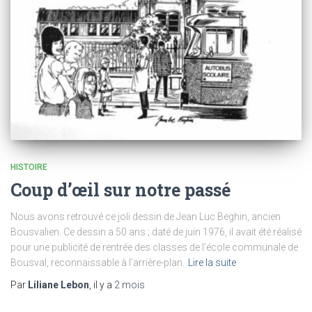
HISTOIRE
Coup d’œil sur notre passé
Nous avons retrouvé ce joli dessin de Jean Luc Beghin, ancien
Bousvalien. Ce dessin a 50 ans ; daté de juin 1976, il avait été réalisé
pour une publicité de rentrée des classes de l’école communale de
Bousval, reconnaissable à l’arrière-plan.
Lire la suite
Par
Liliane Lebon
, il y a
2 mois