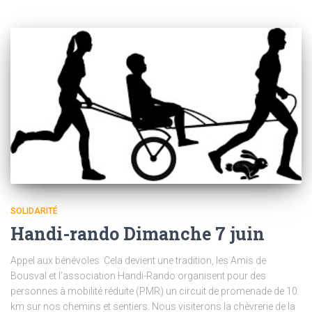
SOLIDARITÉ
Handi-rando Dimanche 7 juin
Appel aux bénévoles Cela devient une tradition, les Amis de
Bousval et l’association Handi-Rando organisent pour des
personnes à mobilité réduite (PMR) un circuit de promenade de 10
km sur nos chemins et sentiers. Nous visiterons la chèvrerie de la