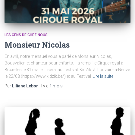
LES GENS DE CHEZ NOUS
Monsieur Nicolas
En avril, notre mensuel vous a parlé de Monsieur Nicolas,
Bousvalien et chanteur pour enfants. Il a rempli le Cirque royal à
Bruxelles le 31 mai et il sera au festival KidZik à Louvain-la-Neuve
le 22/08 (https://www.kidzik.be/) et au Festival
Lire la suite
Par
Liliane Lebon
, il y a
1 mois