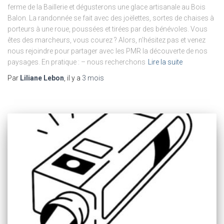
ferme de la Baillerie et dégusterons une glace artisanale au Bois
Balon. La randonnée se fait avec des joëlettes, sortes de chaises à
porteurs à une roue, poussées et tirées par des bénévoles. Vous
êtes des marcheurs, vous courez ? Alors, n’hésitez pas et venez
nous rejoindre pour partager avec les PMR la découverte de nos
paysages. En pratique : – nous recherchons
Lire la suite
Par
Liliane Lebon
, il y a
3 mois