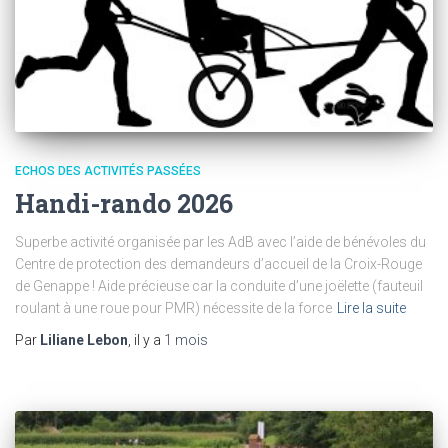
ECHOS DES ACTIVITÉS PASSÉES
Handi-rando 2026
Superbe activité organisée par les AdB avec l’aide de bénévoles du
Centre de protection des demandeurs d’accueil de la Croix-Rouge
de Genappe ! Aide précieuse car la conduite d’une joëlette (fauteuil
roulant à une roue pour PMR) nécessite de la force
Lire la suite
Par
Liliane Lebon
, il y a
1 mois