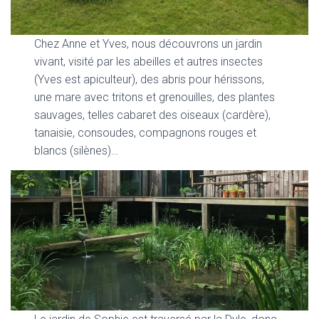
Chez Anne et Yves, nous découvrons un jardin
vivant, visité par les abeilles et autres insectes
(Yves est apiculteur), des abris pour hérissons,
une mare avec tritons et grenouilles, des plantes
sauvages, telles cabaret des oiseaux (cardère),
tanaisie, consoudes, compagnons rouges et
blancs (silènes)…