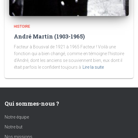
HISTOIRE
André Martin (1903-1965)
Facteur à Bousval de 1921 à 1965 Facteur ! Voilà une
fonction qui a bien changé, comme en témoigne l’histoire
d’André, dont les anciens se souviennent bien, eux dont il
était parfois le confident toujours à
Lire la suite
Qui sommes-nous ?
Notre équipe
Notre but
Nos missions