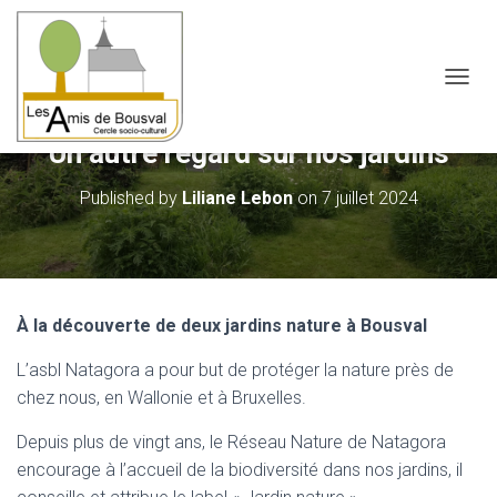
OUVRI
Un autre regard sur nos jardins
Published by
Liliane Lebon
on
7 juillet 2024
À la découverte de deux jardins nature à Bousval
L’asbl Natagora a pour but de protéger la nature près de
chez nous, en Wallonie et à Bruxelles.
Depuis plus de vingt ans, le Réseau Nature de Natagora
encourage à l’accueil de la biodiversité dans nos jardins, il