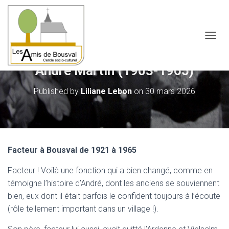
OUVRI
André Martin (1903-1965)
Published by
Liliane Lebon
on
30 mars 2026
Facteur à Bousval de 1921 à 1965
Facteur ! Voilà une fonction qui a bien changé, comme en
témoigne l’histoire d’André, dont les anciens se souviennent
bien, eux dont il était parfois le confident toujours à l’écoute
(rôle tellement important dans un village !).