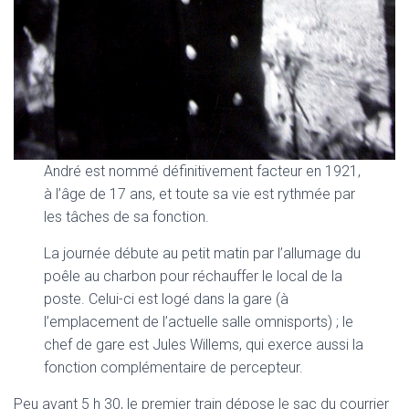
André est nommé définitivement facteur en 1921,
à l’âge de 17 ans, et toute sa vie est rythmée par
les tâches de sa fonction.
La journée débute au petit matin par l’allumage du
poêle au charbon pour réchauffer le local de la
poste. Celui-ci est logé dans la gare (à
l’emplacement de l’actuelle salle omnisports) ; le
chef de gare est Jules Willems, qui exerce aussi la
fonction complémentaire de percepteur.
Peu avant 5 h 30, le premier train dépose le sac du courrier