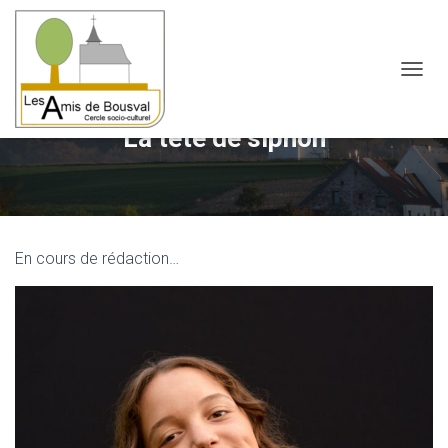
OUVRI
La tête de siphon
En cours de rédaction…