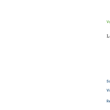
Vo
L
So
Vi
R