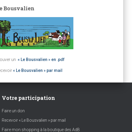
e Bousvalien
rouver un
« Le Bousvalien » en .pdf
ecevoir
« Le Bousvalien » par mail
Votre participation
Faire un don
Recevoir « Le Bousvalien » par mail
Faire mon shopping à la boutique des AdB