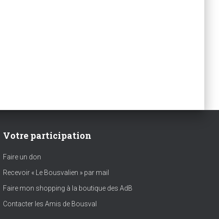
Votre participation
Faire un don
Recevoir « Le Bousvalien » par mail
Faire mon shopping à la boutique des AdB
Contacter les Amis de Bousval