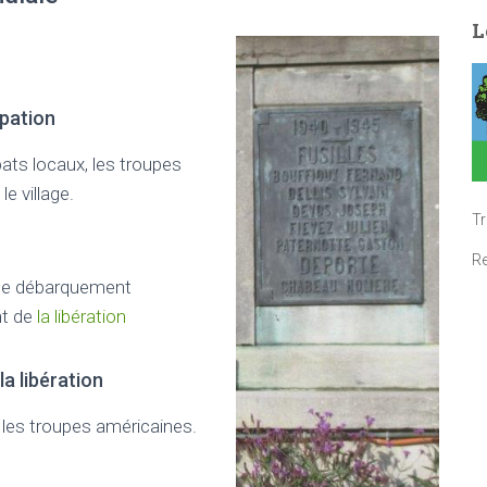
L
upation
ts locaux, les troupes
e village.
T
R
le débarquement
t de
la libération
a libération
r les troupes américaines.