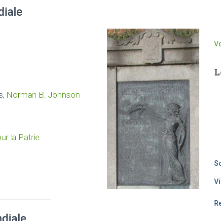
diale
Vo
L
s,
Norman B. Johnson
r la Patrie
So
Vi
R
diale