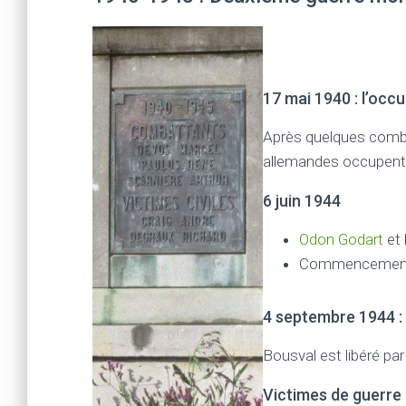
17 mai 1940 : l’occ
Après quelques comba
allemandes occupent l
6 juin 1944
Odon Godart
et 
Commencemen
4 septembre 1944 : l
Bousval est libéré pa
Victimes de guerre