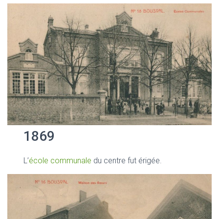
1869
L’
école communale
du centre fut érigée.