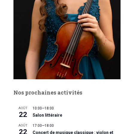
è
n
e
m
e
n
t
Nos prochaines activités
AOÛT
10:00
—
18:00
22
Salon littéraire
AOÛT
17:00
—
18:00
22
Concert de musique classique : violon et