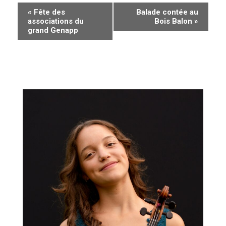
N
«
Fête des
Balade contée au
associations du
Bois Balon
»
a
grand Genapp
v
i
g
a
t
i
o
n
É
v