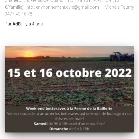
Charleroi, 58, Genappe. Quand ? 12/10 à 20 h. P.A.F. : 5 € (10
€/famille). Info : environnement.dyle@gmail.com – Michèle Fourny
0477 43 16 78.
Par
AdB
, il y a
4 ans