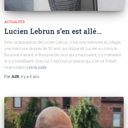
ACTUALITÉS
Lucien Lebrun s’en est allé…
Avec la disparition de Lucien Lebrun, c’est une mémoire du village,
une mémoire de près de 90 ans, qui disparaît. Lucien a connu le
Bousval d’avant, le Bousval de ceux qui y naissaient, s’y mariaient
et s’y installaient. Avec lui, c’est tout un passé qui s’en va. Il était
intarissable
Lire la suite
Par
AdB
, il y a
4 ans