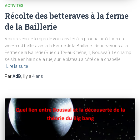
ACTIVITÉS
Récolte des betteraves à la ferme
de la Baillerie
Voici revenu le temps de vous inviter à la prochaine édition du
week-end betteraves à la Ferme de la Baillerie ! Rendez-vous à la
Ferme de la Baillerie (Rue du Try-au-Chêne, 1, Bousval). Le champ
se situe en haut de la rue, sur le plateau à côté de la chapelle
Lire la suite
Par
AdB
, il y a
4 ans