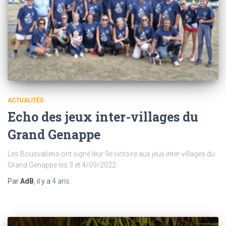
ACTUALITÉS
Echo des jeux inter-villages du
Grand Genappe
Les Bousvaliens ont signé leur 9e victoire aux jeux inter-villages du
Grand Genappe les 3 et 4/09/2022.
Par
AdB
, il y a
4 ans