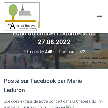
OUVRI
Echo du concert Duométis du
27.08.2022
Published by
AdB
on
1 octobre 2022
Posté sur Facebook par Marie
Laduron
Quelques extraits de notre concert dans la Chapelle du Try-
au-Chêne…du Ronroco pour changer