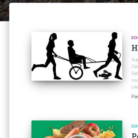
ECH
H
Sup
Cen
Gen
rou
Les
Pa
ECH
P