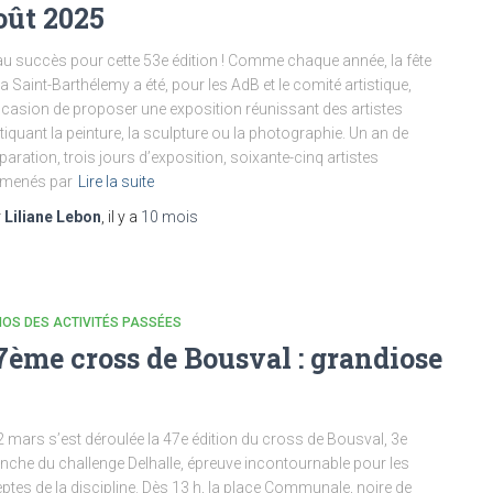
oût 2025
u succès pour cette 53e édition ! Comme chaque année, la fête
la Saint-Barthélemy a été, pour les AdB et le comité artistique,
ccasion de proposer une exposition réunissant des artistes
tiquant la peinture, la sculpture ou la photographie. Un an de
paration, trois jours d’exposition, soixante-cinq artistes
menés par
Lire la suite
r
Liliane Lebon
, il y a
10 mois
OS DES ACTIVITÉS PASSÉES
7ème cross de Bousval : grandiose
2 mars s’est déroulée la 47e édition du cross de Bousval, 3e
che du challenge Delhalle, épreuve incontournable pour les
ptes de la discipline. Dès 13 h, la place Communale, noire de