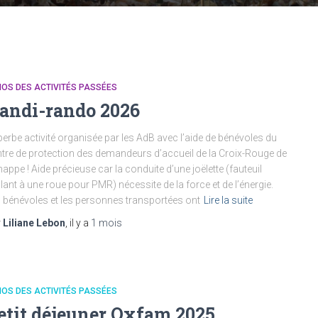
OS DES ACTIVITÉS PASSÉES
andi-rando 2026
erbe activité organisée par les AdB avec l’aide de bénévoles du
tre de protection des demandeurs d’accueil de la Croix-Rouge de
appe ! Aide précieuse car la conduite d’une joëlette (fauteuil
lant à une roue pour PMR) nécessite de la force et de l’énergie.
 bénévoles et les personnes transportées ont
Lire la suite
r
Liliane Lebon
, il y a
1 mois
OS DES ACTIVITÉS PASSÉES
etit déjeuner Oxfam 2025