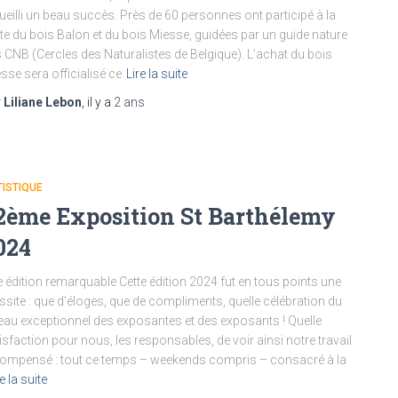
ueilli un beau succès. Près de 60 personnes ont participé à la
ite du bois Balon et du bois Miesse, guidées par un guide nature
 CNB (Cercles des Naturalistes de Belgique). L’achat du bois
sse sera officialisé ce
Lire la suite
r
Liliane Lebon
, il y a
2 ans
ISTIQUE
2ème Exposition St Barthélemy
024
 édition remarquable Cette édition 2024 fut en tous points une
ssite : que d’éloges, que de compliments, quelle célébration du
eau exceptionnel des exposantes et des exposants ! Quelle
isfaction pour nous, les responsables, de voir ainsi notre travail
ompensé : tout ce temps – weekends compris – consacré à la
e la suite