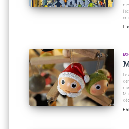
mon
l’é
ému
Pa
ECH
M
Le 
der
mét
Mar
d
Pa