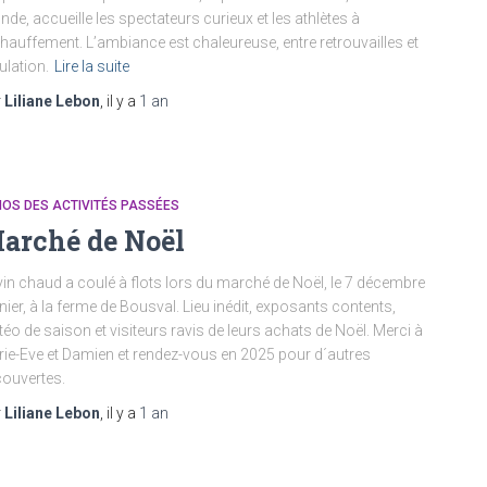
de, accueille les spectateurs curieux et les athlètes à
chauffement. L’ambiance est chaleureuse, entre retrouvailles et
lation.
Lire la suite
r
Liliane Lebon
, il y a
1 an
OS DES ACTIVITÉS PASSÉES
arché de Noël
vin chaud a coulé à flots lors du marché de Noël, le 7 décembre
nier, à la ferme de Bousval. Lieu inédit, exposants contents,
éo de saison et visiteurs ravis de leurs achats de Noël. Merci à
ie-Eve et Damien et rendez-vous en 2025 pour d´autres
écouvertes.
r
Liliane Lebon
, il y a
1 an