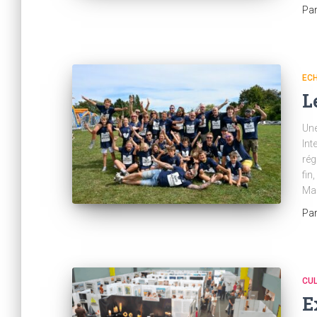
Pa
ECH
L
Une
Int
rég
fin
Mai
Pa
CU
E