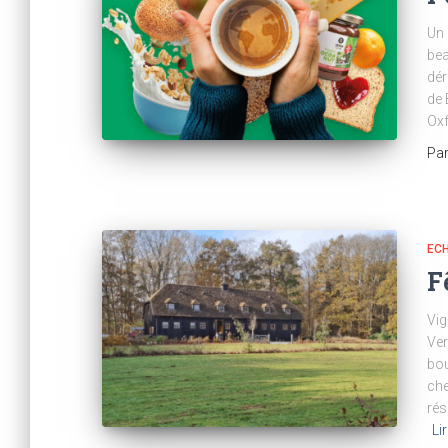
Un 
bea
dér
de 
Ox
Pa
ECH
F
Vig
Ver
bou
che
rés
Lir