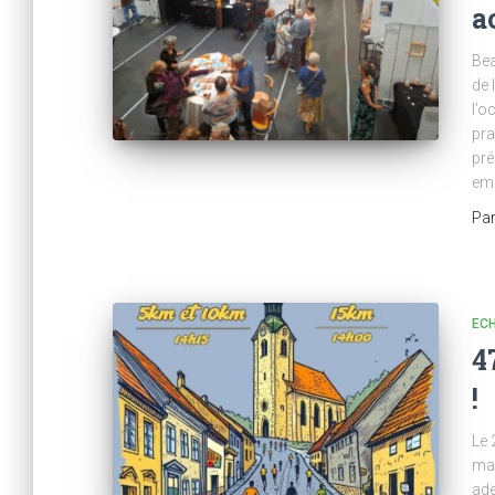
a
Bea
de 
l’o
pra
pré
em
Pa
ECH
4
!
Le 
man
ade