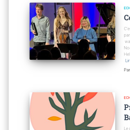
ECH
C
C’e
par
wal
Noa
Hel
Lir
Pa
ECH
P
B
Le 