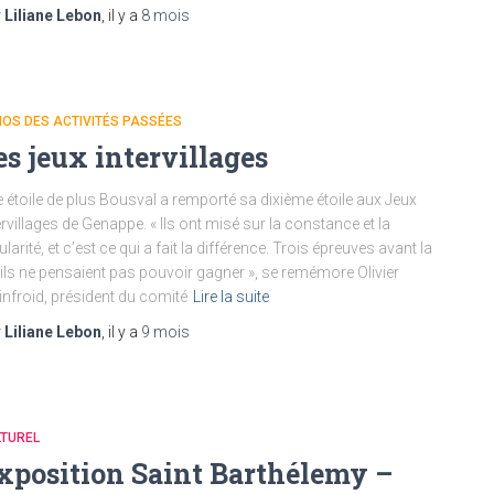
r
Liliane Lebon
, il y a
8 mois
OS DES ACTIVITÉS PASSÉES
es jeux intervillages
 étoile de plus Bousval a remporté sa dixième étoile aux Jeux
ervillages de Genappe. « Ils ont misé sur la constance et la
ularité, et c’est ce qui a fait la différence. Trois épreuves avant la
, ils ne pensaient pas pouvoir gagner », se remémore Olivier
nfroid, président du comité
Lire la suite
r
Liliane Lebon
, il y a
9 mois
LTUREL
xposition Saint Barthélemy –