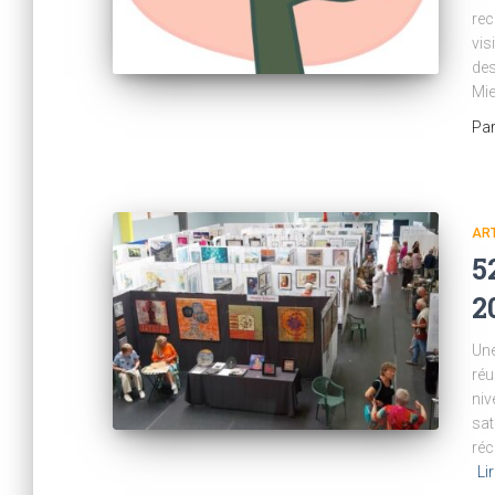
rec
vis
des
Mie
Pa
ART
5
2
Une
réu
niv
sat
réc
Lir