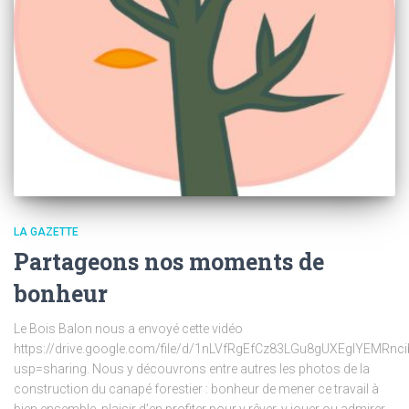
LA GAZETTE
Partageons nos moments de
bonheur
Le Bois Balon nous a envoyé cette vidéo
https://drive.google.com/file/d/1nLVfRgEfCz83LGu8gUXEgIYEMRnc
usp=sharing. Nous y découvrons entre autres les photos de la
construction du canapé forestier : bonheur de mener ce travail à
bien ensemble, plaisir d’en profiter pour y rêver, y jouer ou admirer