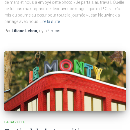
de mars et nous a envoyé cette photo.« Je partais au travail. Quelle
ne fut pas ma surprise de découvrir ce magnifique ciel ! Cela m’a
mis du baume au cœur pour toute la journée » Jean Nouwinck a
partagé avec nous
Lire la suite
Par
Liliane Lebon
, il y a
4 mois
LA GAZETTE