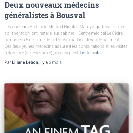
Deux nouveaux médecins
généralistes à Bousval
Les docteurs Archibald Motte et Nicolas Maroye, qui travaillent en
collaboration, ont installé leur cabinet – Centre médical Le Cèdre –
au numéro 6 de la rue de La Roche (parking devant le bâtiment).
Ces deux jeunes médecins assurent les consultations et les visites
à domicile (si nécessaire) ; ils acceptent
Lire la suite
Par
Liliane Lebon
, il y a
6 mois