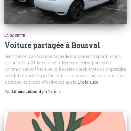
LA GAZETTE
Voiture partagée à Bousval
Rectification La voiture partagée de Bousval est disponible tous
les jours 24 h/24. Merci à notre lectrice attentive pour cette
communication ! Par ailleurs, il existe un problème de compatibilité
avec la balle pelote qui utilise le terrain lors des joutes. Une solution
a été trouvée et sera effective dès que la
Lire la suite
Par
Liliane Lebon
, il y a
2 mois