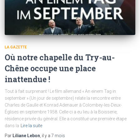
LA GAZETTE
Où notre chapelle du Try-au-
Chêne occupe une place
inattendue !
Tout à fait surprenant ! Le film allemand « An einem Tag in
september » (Un jour de septembre) relate la rencontre entre
Charles de Gaulle et Konrad Adenauer à Colombey-les-Deux-
Églises en septembre 1958. Celle-ci a eu lieu à la Boisserie,
résidence privée du général. Elle a constitué une première étape
dans la
Lire la suite
Par
Liliane Lebon
, il y a
7 mois