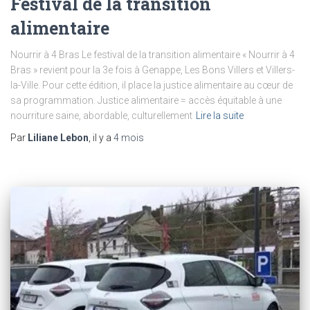
Festival de la transition
alimentaire
Nourrir à 4 Bras Le festival de la transition alimentaire « Nourrir à 4
Bras » revient pour la 3e fois à Genappe, Les Bons Villers et Villers-
la-Ville. Pour cette édition, il place la justice alimentaire au cœur de
sa programmation. Justice alimentaire = accès équitable à une
nourriture saine, abordable, culturellement
Lire la suite
Par
Liliane Lebon
, il y a
4 mois