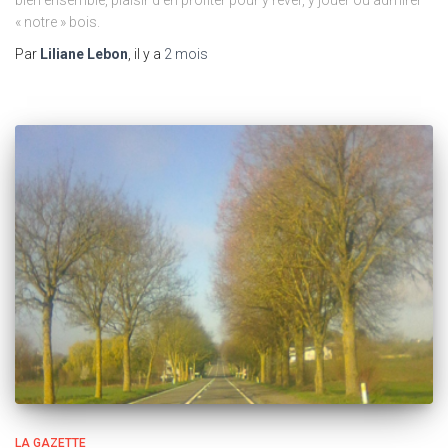
« notre » bois.
Par
Liliane Lebon
, il y a
2 mois
LA GAZETTE