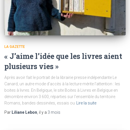
LA GAZETTE
« J’aime l’idée que les livres aient
plusieurs vies »
Après avoir fait le portrait de la librairie presse indépendante Le
Canard, un autre mode d’accès à la lecture mérite l’attention : les
boites à livres. En Belgique, le site Boites à Livres en Belgique en
dénombre environ 3 600, réparties sur l’ensemble du territoire.
Romans, bandes dessinées, essais ou
Lire la suite
Par
Liliane Lebon
, il y a
3 mois