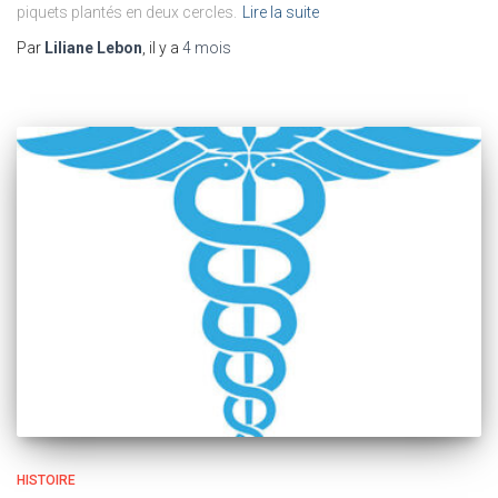
piquets plantés en deux cercles.
Lire la suite
Par
Liliane Lebon
, il y a
4 mois
HISTOIRE