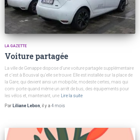
LA GAZETTE
Voiture partagée
La ville de Genappe dispose d’une voiture partagée supplémentaire
et c’est à Bousval qu’elle se trouve. Elle est installée sur la place de
la Gare, qui devient ainsi un mobipôle, modeste certes, mais qui
com- porte quand même un arrêt de bus, des équipements pour
les vélos et, maintenant, une
Lire la suite
Par
Liliane Lebon
, il y a
4 mois