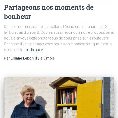
Partageons nos moments de
bonheur
Dans le murmure sacré des vallons L’écho urbain funambule Sur
le fil, un trait d’union B. Dobri a aussi répondu à notre proposition et
nous a envoyé cette photo/coup de cœur prise sur la route vers
Genappe. Il veut partager avec nous son étonnement : quelle est la
raison de la
Lire la suite
Par
Liliane Lebon
, il y a
3 mois