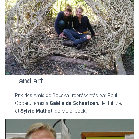
Land art
Prix des Amis de Bousval, représentés par Paul
Godart, remis à
Gaëlle de Schaetzen
, de Tubize,
et
Sylvie Mathot
, de Molenbeek.