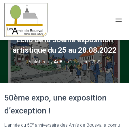
OUVRI
Echo de la 50ème exposition
artistique du 25 au 28.08.2022
Published by
AdB
on
1 octobre 2022
50ème expo, une exposition
d’exception !
e
L’année du 50
anniversaire des Amis de Bousval a connu