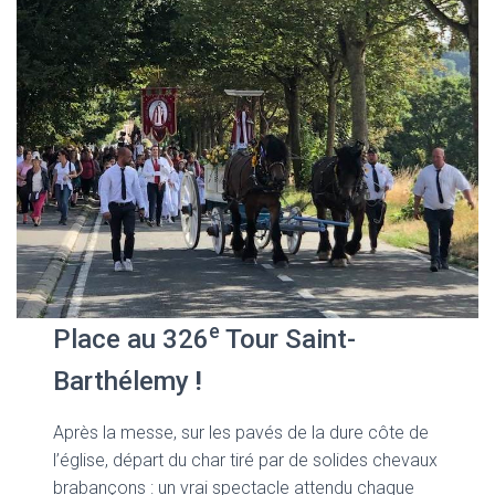
e
Place au 326
Tour Saint-
Barthélemy
!
Après la messe, sur les pavés de la dure côte de
l’église, départ du char tiré par de solides chevaux
brabançons : un vrai spectacle attendu chaque