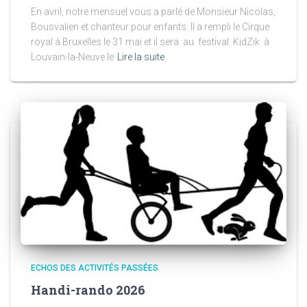
En avril, notre mensuel vous a parlé de Monsieur Nicolas,
Bousvalien et chanteur pour enfants. Il a rempli le Cirque
royal à Bruxelles le 31 mai et il sera au festival KidZik à
Louvain-la-Neuve le
Lire la suite
ECHOS DES ACTIVITÉS PASSÉES
Handi-rando 2026