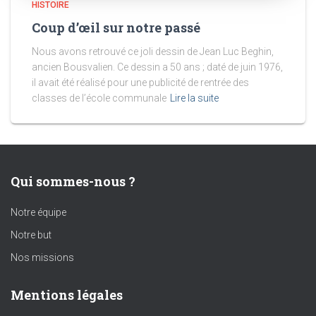
HISTOIRE
Coup d’œil sur notre passé
Nous avons retrouvé ce joli dessin de Jean Luc Beghin,
ancien Bousvalien. Ce dessin a 50 ans ; daté de juin 1976,
il avait été réalisé pour une publicité de rentrée des
classes de l’école communale
Lire la suite
Qui sommes-nous ?
Notre équipe
Notre but
Nos missions
Mentions légales