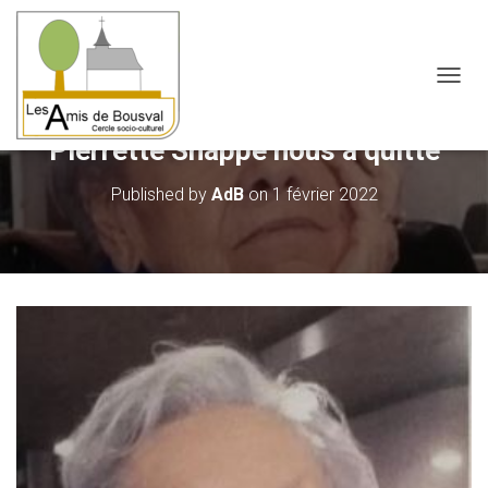
OUVRI
Pierrette Snappe nous a quitté
Published by
AdB
on
1 février 2022