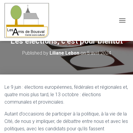
OUVRI
Les élections, c’est pour bientôt
Published by
Liliane Lebon
on
5 avril 2024
Le 9 juin : élections européennes, fédérales et régionales et,
quatre mois plus tard, le 13 octobre : élections
communales et provinciales.
Autant d’occasions de participer à la politique, à la vie de la
Cité, de nous y impliquer, de débattre entre nous et avec les
politiques, avec les candidats pour qu’ils fassent