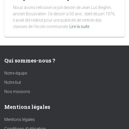
Nous avons retrouvé ce joli dessin de Jean Luc Beghin,
ancien Bousvalien. Ce dessin a 50 ans ; daté de juin 1976,
il avait été réalisé pour une publicité de rentrée des
classes de l’école communale
Lire la suite
Qui sommes-nous ?
Notre équipe
Notre but
Nos missions
Mentions légales
Mentions légales
Conditions d’utilisation