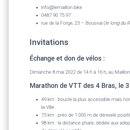
info@lemaillon.bike
0487 90 75 97
rue de la Forge, 23 – Bousval (
le long du 
Invitations
Échange et don de vélos :
Dimanche 8 mai 2022 de 14 h à 16 h, au Maillon
Marathon de VTT des 4 Bras, le 3 j
49 km : boucle la plus accessible mais non
la-Ville
75 km : près de 1.000 m de dénivelé posit
98 km : la distance phare, dédiée aux ad