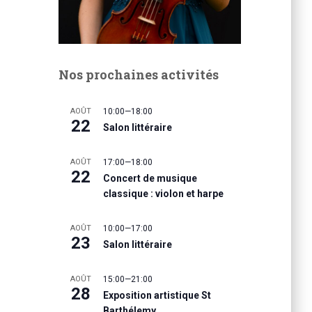
Nos prochaines activités
AOÛT
10:00
—
18:00
22
Salon littéraire
AOÛT
17:00
—
18:00
22
Concert de musique
classique : violon et harpe
AOÛT
10:00
—
17:00
23
Salon littéraire
AOÛT
15:00
—
21:00
28
Exposition artistique St
Barthélemy