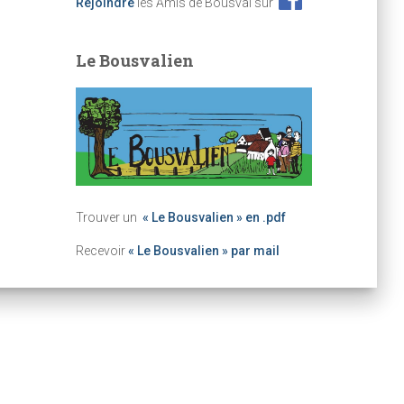
Rejoindre
les Amis de Bousval sur
Le Bousvalien
Trouver un
« Le Bousvalien » en .pdf
Recevoir
« Le Bousvalien » par mail