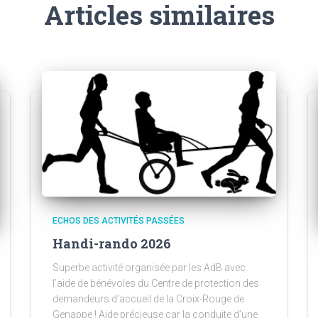
Articles similaires
ECHOS DES ACTIVITÉS PASSÉES
Handi-rando 2026
Superbe activité organisée par les AdB avec
l’aide de bénévoles du Centre de protection des
demandeurs d’accueil de la Croix-Rouge de
Genappe ! Aide précieuse car la conduite d’une