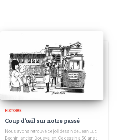
HISTOIRE
Coup d’œil sur notre passé
Nous avons retrouvé ce joli dessin de Jean Luc
Beghin, ancien Bousvalien. Ce dessin a 50 ans ;