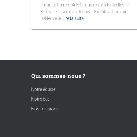
enfants. Il a rempli le Cirque royal à Bruxelles le
31 mai et il sera au festival KidZik à Louvain-
la-Neuve le
Lire la suite
Qui sommes-nous ?
Notre équipe
Notre but
Nos missions