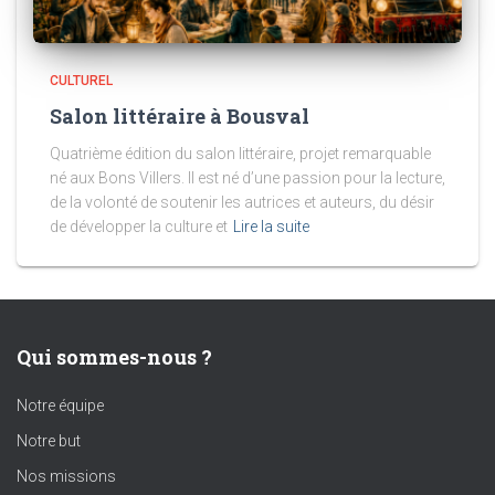
CULTUREL
Salon littéraire à Bousval
Quatrième édition du salon littéraire, projet remarquable
né aux Bons Villers. Il est né d’une passion pour la lecture,
de la volonté de soutenir les autrices et auteurs, du désir
de développer la culture et
Lire la suite
Qui sommes-nous ?
Notre équipe
Notre but
Nos missions