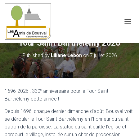
OUVRI
Tour Saint Barthélemy 2026
Published by
Liliane Lebon
on
7 juillet 2026
e
1696-2026 : 330
anniversaire pour le Tour Saint-
Barthélemy cette année !
Depuis 1696, chaque dernier dimanche d’août, Bousval voit
se dérouler le Tour Saint-Barthélemy en l’honneur du saint
patron de la paroisse. La statue du saint quitte l’église et
parcourt le village, installée sur un char de procession