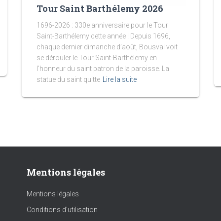
Tour Saint Barthélemy 2026
1696-2026 : 330e anniversaire pour le Tour
Saint-Barthélemy cette année ! Depuis 1696,
chaque dernier dimanche d’août, Bousval voit
se dérouler le Tour Saint-Barthélemy en
l’honneur du saint patron de la paroisse. La
statue du saint quitte
Lire la suite
Mentions légales
Mentions légales
Conditions d’utilisation