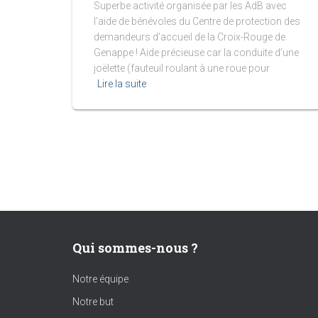
Superbe activité organisée par les AdB avec
l’aide de bénévoles du Centre de protection des
demandeurs d’accueil de la Croix-Rouge de
Genappe ! Aide précieuse car la conduite d’une
joëlette (fauteuil roulant à une roue pour
Lire la suite
Qui sommes-nous ?
Notre équipe
Notre but