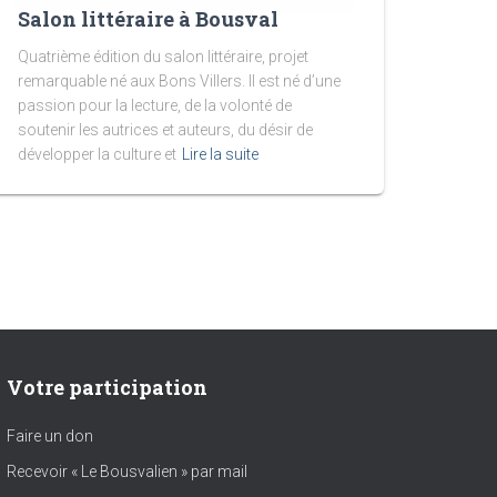
Salon littéraire à Bousval
Quatrième édition du salon littéraire, projet
remarquable né aux Bons Villers. Il est né d’une
passion pour la lecture, de la volonté de
soutenir les autrices et auteurs, du désir de
développer la culture et
Lire la suite
Votre participation
Faire un don
Recevoir « Le Bousvalien » par mail