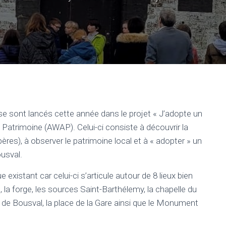
se sont lancés cette année dans le projet « J’adopte un
atrimoine (AWAP). Celui-ci consiste à découvrir la
ères), à observer le patrimoine local et à « adopter » un
usval.
 existant car celui-ci s’articule autour de 8 lieux bien
la forge, les sources Saint-Barthélemy, la chapelle du
au de Bousval, la place de la Gare ainsi que le Monument