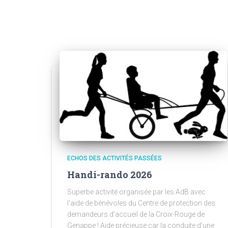
ECHOS DES ACTIVITÉS PASSÉES
Handi-rando 2026
Superbe activité organisée par les AdB avec
l’aide de bénévoles du Centre de protection des
demandeurs d’accueil de la Croix-Rouge de
Genappe ! Aide précieuse car la conduite d’une