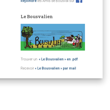
Rejoindre
les Amis de Bousval sur
Le Bousvalien
Trouver un
« Le Bousvalien » en .pdf
Recevoir
« Le Bousvalien » par mail