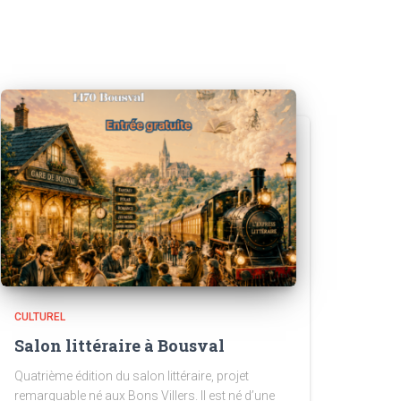
CULTUREL
Salon littéraire à Bousval
Quatrième édition du salon littéraire, projet
remarquable né aux Bons Villers. Il est né d’une