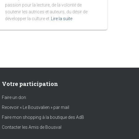
passion pour la lecture, de la volonté de
soutenir les autrices et auteurs, du désir de
développer la culture et
Lire la suite
Votre participation
Faire un don
Recevoir « Le Bousvalien » par mail
Faire mon shopping à la boutique des AdB
Contacter les Amis de Bousval