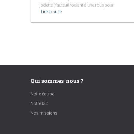
joëlette (fauteuil roulant à une roue pour
Lire la suite
Qui sommes-nous ?
Notre équipe
Notre but
Nos missions