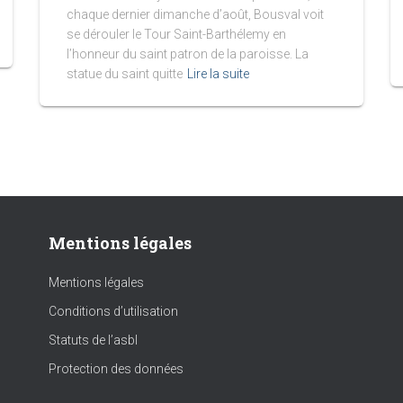
chaque dernier dimanche d’août, Bousval voit
se dérouler le Tour Saint-Barthélemy en
l’honneur du saint patron de la paroisse. La
statue du saint quitte
Lire la suite
Mentions légales
Mentions légales
Conditions d’utilisation
Statuts de l’asbl
Protection des données