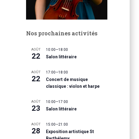
Nos prochaines activités
AOÛT
10:00
—
18:00
22
Salon littéraire
AOÛT
17:00
—
18:00
22
Concert de musique
classique : violon et harpe
AOÛT
10:00
—
17:00
23
Salon littéraire
AOÛT
15:00
—
21:00
28
Exposition artistique St
Barthélemy