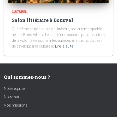
CULTUREL
Salon littéraire à Bousval
Quatrième édition du salon littéraire, projet remarquable
né aux Bons Villers. Il est né d’une passion pour la lecture,
de la volonté de soutenir les autrices et auteurs, du désir
de développer la culture et
Lire la suite
Qui sommes-nous ?
Notre équipe
Notre but
Nos missions