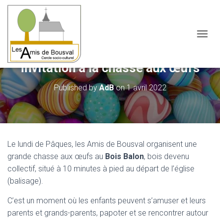
OUVRI
Invitation à la chasse aux œufs
Published by
AdB
on
1 avril 2022
Le lundi de Pâques, les Amis de Bousval organisent une
grande chasse aux œufs au
Bois Balon
, bois devenu
collectif, situé à 10 minutes à pied au départ de l’église
(balisage).
C’est un moment où les enfants peuvent s’amuser et leurs
parents et grands-parents, papoter et se rencontrer autour