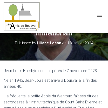
OUVRI
In memoriam
Published by
Liliane Lebon
on
18 janvier 2024
Jean-Louis Hambÿe nous a quittés le 7 novembre 2023.
Né en 1943, Jean-Louis est arrivé à Bousval à la fin des
années 40.
Il a fréquenté la petite école du Wanroux, fait ses études
secondaires à l’Institut technique de Court-Saint-Etienne et