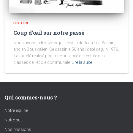
HISTOIRE
Coup d’œil sur notre passé
Nous avons retrouvé ce joli dessin de Jean Luc Beghin,
ancien Bousvalien. Ce dessin a 50 ans ; daté de juin 1976,
il avait été réalisé pour une publicité de rentrée des
classes de l’école communale
Lire la suite
Qui sommes-nous ?
Notre équipe
Notre but
Nos missions