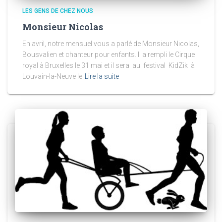
LES GENS DE CHEZ NOUS
Monsieur Nicolas
En avril, notre mensuel vous a parlé de Monsieur Nicolas,
Bousvalien et chanteur pour enfants. Il a rempli le Cirque
royal à Bruxelles le 31 mai et il sera au festival KidZik à
Louvain-la-Neuve le
Lire la suite