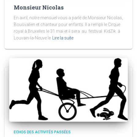
Monsieur Nicolas
En avril, notre mensuel vous a parlé de Monsieur Nicolas,
Bousvalien et chanteur pour enfants. Il a rempli le Cirque
royal à Bruxelles le 31 mai et il sera au festival KidZik à
Louvain-la-Neuve le
Lire la suite
ECHOS DES ACTIVITÉS PASSÉES