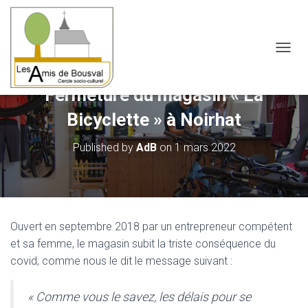
OUVRI
Fermeture du magasin « La
Bicyclette » à Noirhat
Published by
AdB
on
1 mars 2022
Ouvert en septembre 2018 par un entrepreneur compétent
et sa femme, le magasin subit la triste conséquence du
covid, comme nous le dit le message suivant :
« Comme vous le savez, les délais pour se