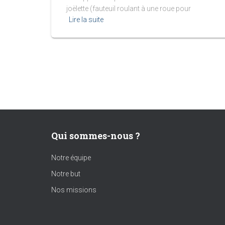
joëlette (fauteuil roulant à une roue pour
Lire la suite
Qui sommes-nous ?
Notre équipe
Notre but
Nos missions