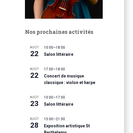
Nos prochaines activités
AOÛT
10:00
—
18:00
22
Salon littéraire
AOÛT
17:00
—
18:00
22
Concert de musique
classique : violon et harpe
AOÛT
10:00
—
17:00
23
Salon littéraire
AOÛT
15:00
—
21:00
28
Exposition artistique St
Barthélemy