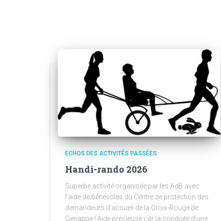
ECHOS DES ACTIVITÉS PASSÉES
Handi-rando 2026
Superbe activité organisée par les AdB avec
l’aide de bénévoles du Centre de protection des
demandeurs d’accueil de la Croix-Rouge de
Genappe ! Aide précieuse car la conduite d’une