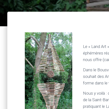
Le « Land Art 
éphémères réal
nous offre (cai
Dans le Bousva
souhait des Ami
forme dans le v
Nous y voilà : 
de la Saint-Ba
pratiquant le L