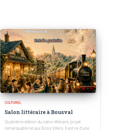
CULTUREL
Salon littéraire à Bousval
Quatrième édition du salon littéraire, projet
remarquable né aux Bons Villers. Il est né d’une