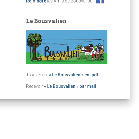
Rejoindre
les Amis de Bousval sur
Le Bousvalien
Trouver un
« Le Bousvalien » en .pdf
Recevoir
« Le Bousvalien » par mail