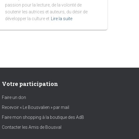
passion pour la lecture, de la volonté de
soutenir les autrices et auteurs, du désir de
développer la culture et
Lire la suite
Votre participation
Faire un don
Recevoir « Le Bousvalien » par mail
Faire mon shopping à la boutique des AdB
Contacter les Amis de Bousval