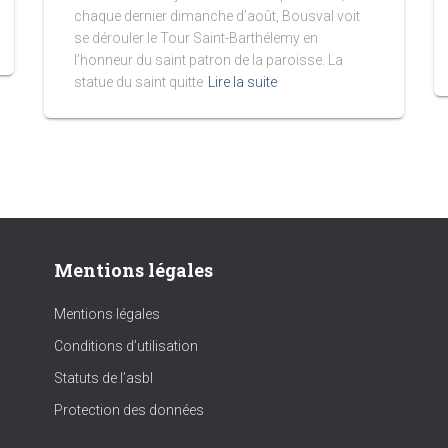
chaque dernier dimanche d’août, Bousval voit
se dérouler le Tour Saint-Barthélemy en
l’honneur du saint patron de la paroisse. La
statue du saint quitte
Lire la suite
Mentions légales
Mentions légales
Conditions d’utilisation
Statuts de l’asbl
Protection des données