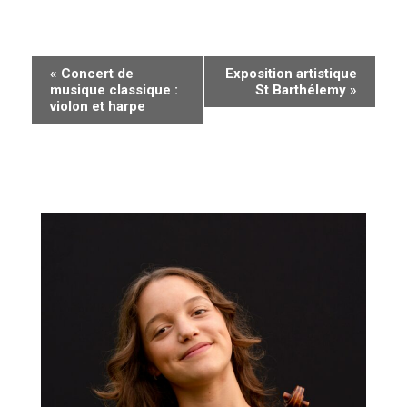
N
«
Concert de
Exposition artistique
musique classique :
St Barthélemy
»
a
violon et harpe
v
i
g
a
t
i
o
n