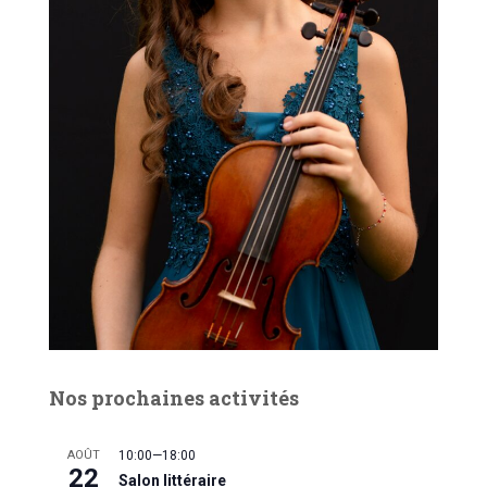
É
v
è
n
e
m
e
n
t
Nos prochaines activités
AOÛT
10:00
—
18:00
22
Salon littéraire