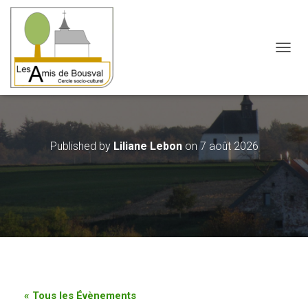
OUVRI
Published by
Liliane Lebon
on
7 août 2026
« Tous les Évènements