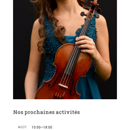
n
É
v
è
n
e
m
e
n
t
Nos prochaines activités
AOÛT
10:00
—
18:00