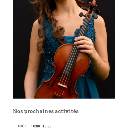
É
v
è
n
e
m
e
n
t
Nos prochaines activités
AOÛT
10:00
—
18:00