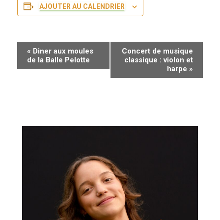
AJOUTER AU CALENDRIER
N
«
Diner aux moules
Concert de musique
de la Balle Pelotte
classique : violon et
a
harpe
»
v
i
g
a
t
i
o
n