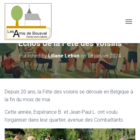
OUVRI
Échos de la Fête des voisins
Published by
Liliane Lebon
on
18 janvier 2024
Depuis 20 ans, la Fête des voisins se déroule en Belgique à
la fin du mois de mai.
Cette année, Espérance B. et Jean-Paul L. ont voulu
l’organiser dans leur quartier, avenue des Combattants.