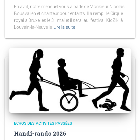
En avril, notre mensuel vous a parlé de Monsieur Nicolas,
Bousvalien et chanteur pour enfants. Il a rempli le Cirque
royal à Bruxelles le 31 mai et il sera au festival KidZik à
Louvain-la-Neuve le
Lire la suite
ECHOS DES ACTIVITÉS PASSÉES
Handi-rando 2026