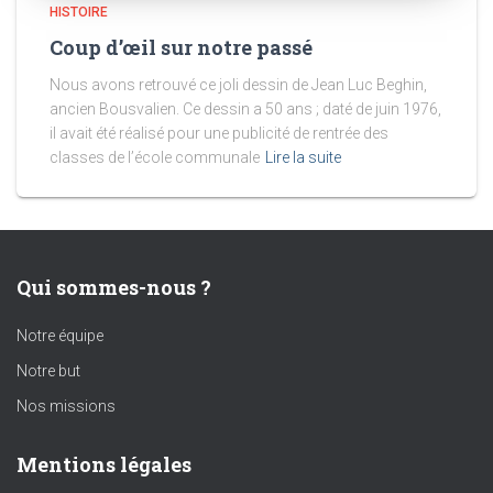
HISTOIRE
Coup d’œil sur notre passé
Nous avons retrouvé ce joli dessin de Jean Luc Beghin,
ancien Bousvalien. Ce dessin a 50 ans ; daté de juin 1976,
il avait été réalisé pour une publicité de rentrée des
classes de l’école communale
Lire la suite
Qui sommes-nous ?
Notre équipe
Notre but
Nos missions
Mentions légales