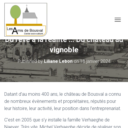
OUVRI
Du rêve à la réalité … Du château au
vignoble
Published by
Liliane Lebon
on
18 janvier 2024
Datant d’au moins 400 ans, le château de Bousval a connu
de nombreux évènements et propriétaires, réputés pour
leur histoire, leur activité, leur position dans l’entreprenariat.
C’est en 2005 que s’y installe la famille Verhaeghe de
Naeyer. Très vite, Michel Verhaeghe décide de réaliser son