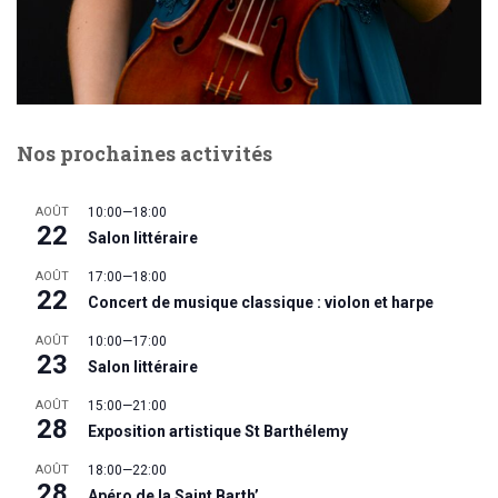
Nos prochaines activités
AOÛT
10:00
—
18:00
22
Salon littéraire
AOÛT
17:00
—
18:00
22
Concert de musique classique : violon et harpe
AOÛT
10:00
—
17:00
23
Salon littéraire
AOÛT
15:00
—
21:00
28
Exposition artistique St Barthélemy
AOÛT
18:00
—
22:00
28
Apéro de la Saint Barth’