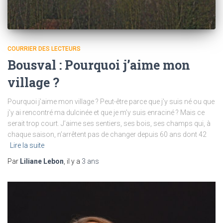
COURRIER DES LECTEURS
Bousval : Pourquoi j’aime mon
village ?
Pourquoi j’aime mon village ? Peut-être parce que j’y suis né ou que
j’y ai rencontré ma dulcinée et que je m’y suis enraciné ? Mais ce
serait trop court. J’aime ses sentiers, ses bois, ses champs qui, à
chaque saison, n’arrêtent pas de changer depuis 60 ans dont 42
Lire la suite
Par
Liliane Lebon
, il y a
3 ans