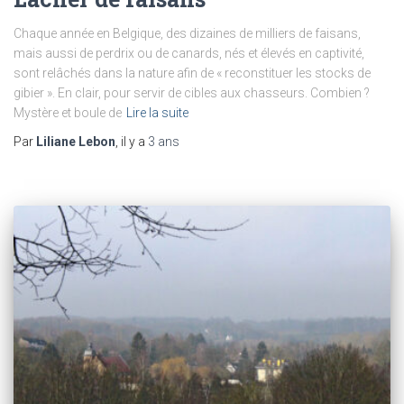
Chaque année en Belgique, des dizaines de milliers de faisans,
mais aussi de perdrix ou de canards, nés et élevés en captivité,
sont relâchés dans la nature afin de « reconstituer les stocks de
gibier ». En clair, pour servir de cibles aux chasseurs. Combien ?
Mystère et boule de
Lire la suite
Par
Liliane Lebon
, il y a
3 ans