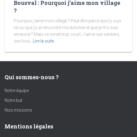
Bousval : Pourquoi j’aime mon village
?
Pourquoi j’aime mon village ? Peut-être parce que j’y suis
né ou que j’y ai rencontré ma dulcinée et que je m’y suis
enraciné ? Mais ce serait trop court. J’aime ses sentiers,
ses bois,
Lire la suite
Qui sommes-nous ?
Notre équipe
Notre but
Nos missions
Mentions légales