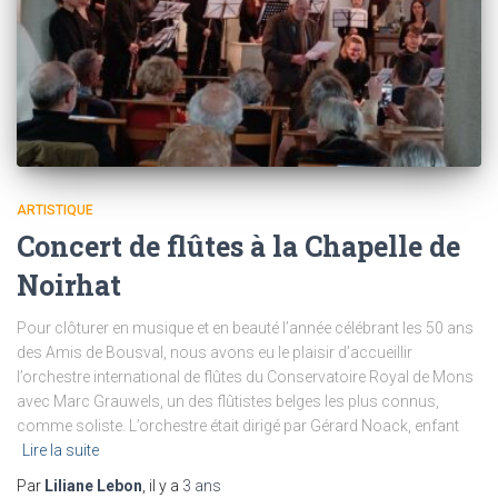
ARTISTIQUE
Concert de flûtes à la Chapelle de
Noirhat
Pour clôturer en musique et en beauté l’année célébrant les 50 ans
des Amis de Bousval, nous avons eu le plaisir d’accueillir
l’orchestre international de flûtes du Conservatoire Royal de Mons
avec Marc Grauwels, un des flûtistes belges les plus connus,
comme soliste. L’orchestre était dirigé par Gérard Noack, enfant
Lire la suite
Par
Liliane Lebon
, il y a
3 ans