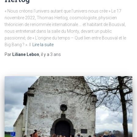
« Nous créons l’univers autant que l’univers nous crée » Le 17
novembre 2022, Thomas Hertog, cosmologiste, physicien
théoricien de renommée internationale … et habitant de Bousval,
nous entretenait dans la salle du Monty, devant un public
passionné, de « L’origine du temps – Quel lien entre Bousval et le
Big Bang ? ». Il
Lire la suite
Par
Liliane Lebon
, il y a
3 ans