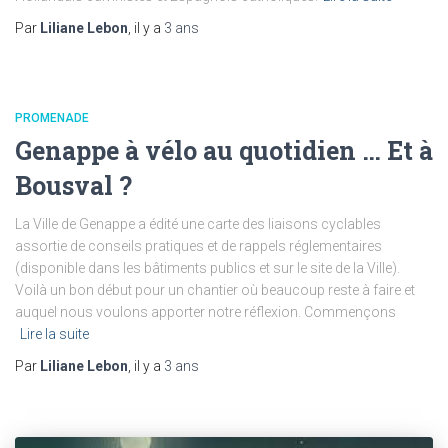
Par
Liliane Lebon
, il y a
3 ans
PROMENADE
Genappe à vélo au quotidien … Et à
Bousval ?
La Ville de Genappe a édité une carte des liaisons cyclables
assortie de conseils pratiques et de rappels réglementaires
(disponible dans les bâtiments publics et sur le site de la Ville).
Voilà un bon début pour un chantier où beaucoup reste à faire et
auquel nous voulons apporter notre réflexion. Commençons
Lire la suite
Par
Liliane Lebon
, il y a
3 ans