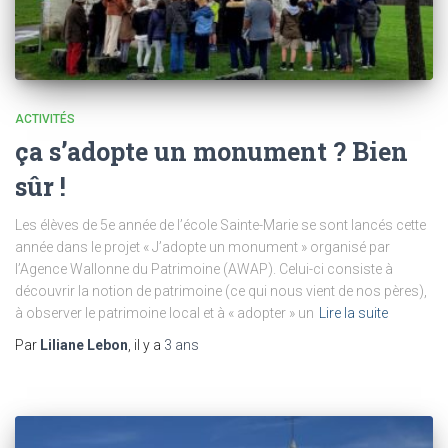
ACTIVITÉS
ça s’adopte un monument ? Bien
sûr !
Les élèves de 5e année de l’école Sainte-Marie se sont lancés cette
année dans le projet « J’adopte un monument » organisé par
l’Agence Wallonne du Patrimoine (AWAP). Celui-ci consiste à
découvrir la notion de patrimoine (ce qui nous vient de nos pères),
à observer le patrimoine local et à « adopter » un
Lire la suite
Par
Liliane Lebon
, il y a
3 ans