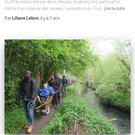
du XVIIe siècle, tiré par deux chevaux brabançons, parcourt le
même tracé depuis des années. La tradition du Tour,
Lire la suite
Par
Liliane Lebon
, il y a
3 ans