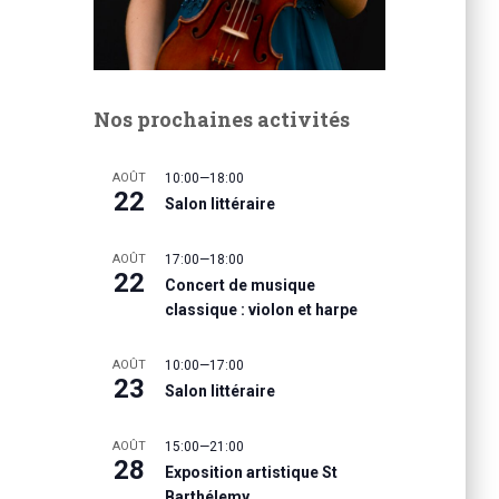
Nos prochaines activités
AOÛT
10:00
—
18:00
22
Salon littéraire
AOÛT
17:00
—
18:00
22
Concert de musique
classique : violon et harpe
AOÛT
10:00
—
17:00
23
Salon littéraire
AOÛT
15:00
—
21:00
28
Exposition artistique St
Barthélemy