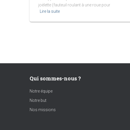
joëlette (fauteuil roulant à une roue pour
Lire la suite
Qui sommes-nous ?
Notre équipe
Notre but
Nos missions