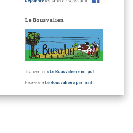
Rejoindre
les Amis de Bousval sur
Le Bousvalien
Trouver un
« Le Bousvalien » en .pdf
Recevoir
« Le Bousvalien » par mail