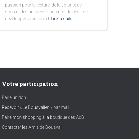
passion pour la lecture, de la volonté de
soutenir les autrices et auteurs, du désir de
développer la culture et
Lire la suite
Votre participation
Faire un don
Recevoir « Le Bousvalien » par mail
Faire mon shopping à la boutique des AdB
Contacter les Amis de Bousval