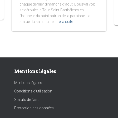
chaque dernier dimanche d’août, Bousval voit
se dérouler le Tour Saint-Barthélemy en
l’honneur du saint patron de la paroisse. La
statue du saint quitte
Lire la suite
Mentions légales
Mentions légales
Conditions d’utilisation
Statuts de l’asbl
Protection des données