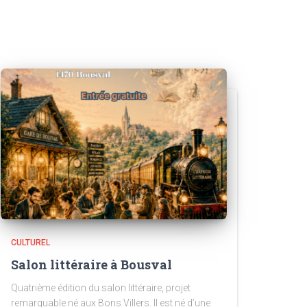
CULTUREL
Salon littéraire à Bousval
Quatrième édition du salon littéraire, projet
remarquable né aux Bons Villers. Il est né d’une