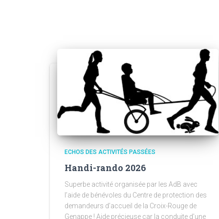
ECHOS DES ACTIVITÉS PASSÉES
Handi-rando 2026
Superbe activité organisée par les AdB avec
l’aide de bénévoles du Centre de protection des
demandeurs d’accueil de la Croix-Rouge de
Genappe ! Aide précieuse car la conduite d’une