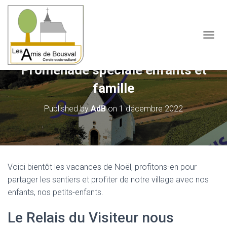
OUVRI
Promenade spéciale enfants et
famille
Published by
AdB
on
1 décembre 2022
Voici bientôt les vacances de Noël, profitons-en pour
partager les sentiers et profiter de notre village avec nos
enfants, nos petits-enfants.
Le Relais du Visiteur nous