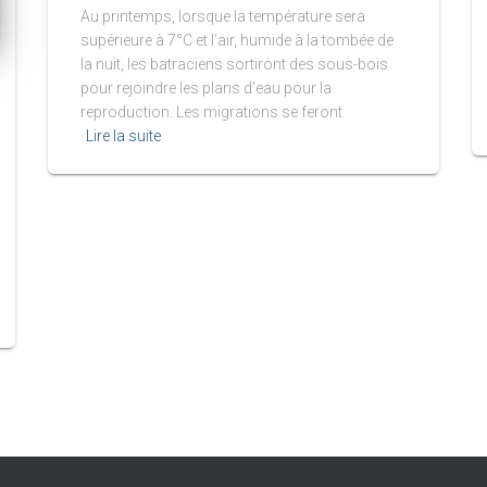
Au printemps, lorsque la température sera
supérieure à 7°C et l’air, humide à la tombée de
la nuit, les batraciens sortiront des sous-bois
pour rejoindre les plans d’eau pour la
reproduction. Les migrations se feront
Lire la suite