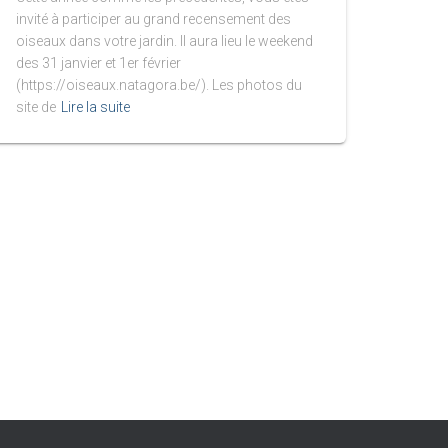
invité à participer au grand recensement des
oiseaux dans votre jardin. Il aura lieu le weekend
des 31 janvier et 1er février
(https://oiseaux.natagora.be/). Les photos du
site de
Lire la suite