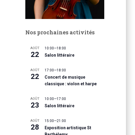
Nos prochaines activités
AOÛT
10:00
—
18:00
22
Salon littéraire
AOÛT
17:00
—
18:00
22
Concert de musique
classique : violon et harpe
AOÛT
10:00
—
17:00
23
Salon littéraire
AOÛT
15:00
—
21:00
28
Exposition artistique St
Barthélemy