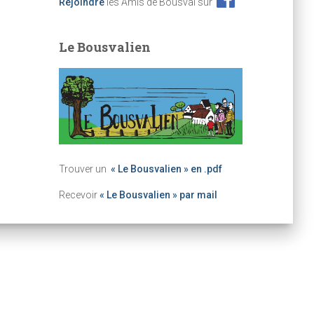
Rejoindre
les Amis de Bousval sur
Le Bousvalien
Trouver un
« Le Bousvalien » en .pdf
Recevoir
« Le Bousvalien » par mail