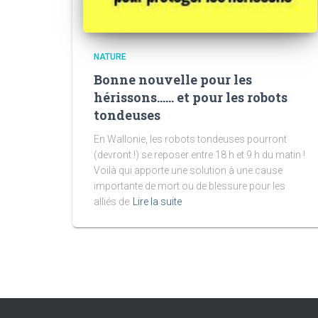
NATURE
Bonne nouvelle pour les
hérissons…… et pour les robots
tondeuses
En Wallonie, les robots tondeuses pourront
(devront !) se reposer entre 18 h et 9 h du matin !
Voilà qui apporte une solution à une cause
importante de mort ou de blessure pour les
alliés de
Lire la suite