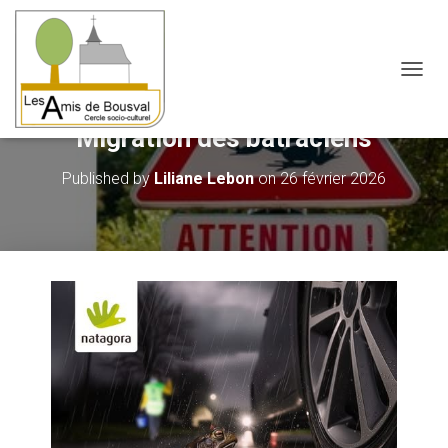
OUVRI
Migration des batraciens
Published by
Liliane Lebon
on
26 février 2026