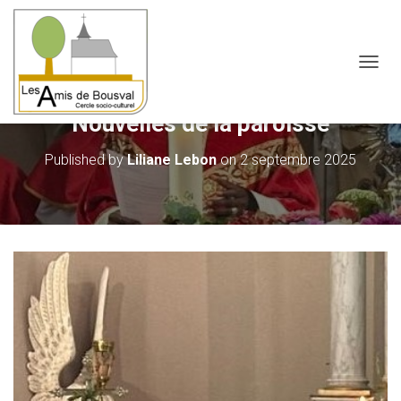
OUVRI
Nouvelles de la paroisse
Published by
Liliane Lebon
on
2 septembre 2025