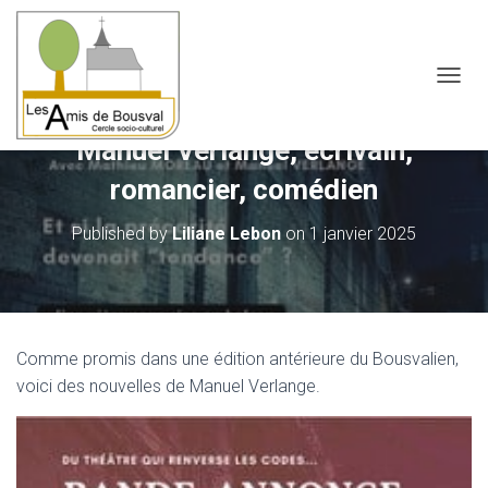
OUVRI
Manuel Verlange, écrivain,
romancier, comédien
Published by
Liliane Lebon
on
1 janvier 2025
Comme promis dans une édition antérieure du Bousvalien,
voici des nouvelles de Manuel Verlange.