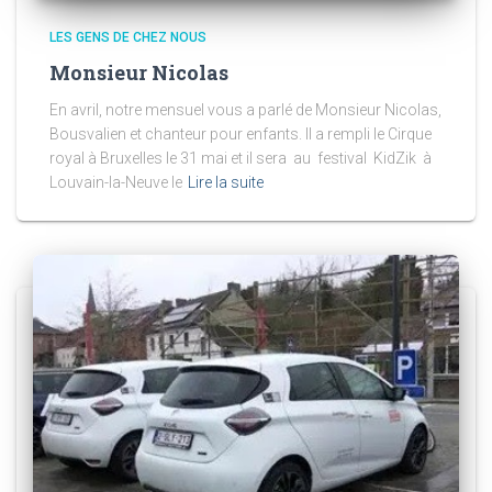
LES GENS DE CHEZ NOUS
Monsieur Nicolas
En avril, notre mensuel vous a parlé de Monsieur Nicolas,
Bousvalien et chanteur pour enfants. Il a rempli le Cirque
royal à Bruxelles le 31 mai et il sera au festival KidZik à
Louvain-la-Neuve le
Lire la suite