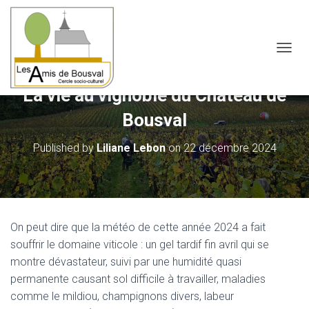
OUVRI
La vie au vignoble du Château de
Bousval
Published by
Liliane Lebon
on
22 décembre 2024
On peut dire que la météo de cette année 2024 a fait
souffrir le domaine viticole : un gel tardif fin avril qui se
montre dévastateur, suivi par une humidité quasi
permanente causant sol difficile à travailler, maladies
comme le mildiou, champignons divers, labeur