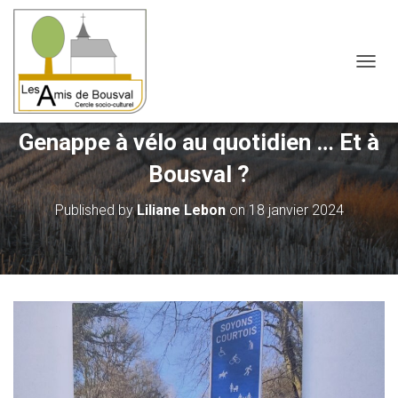
Genappe à vélo au quotidien … Et à Bousval ?
OUVRI
Genappe à vélo au quotidien … Et à
Bousval ?
Published by
Liliane Lebon
on
18 janvier 2024