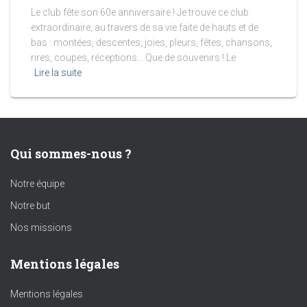
Le club fête son 60e anniversaire ! Je trouve ce club
extraordinaire, au travers de sa vie faite de hauts et de
bas : montées, descentes, joies, pleurs, fêtes, chansons,
rires, coupes, réceptions… Que de souvenirs ! Le
Lire la suite
Qui sommes-nous ?
Notre équipe
Notre but
Nos missions
Mentions légales
Mentions légales