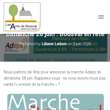
OUVRI
Dimanche 28 juin : Bousval en fête
Published by
Liliane Lebon
on
3 juin 2026
Nous parlons de fête pour annoncer la marche Adeps du
dimanche 28 juin. Rappelez-vous : ne vous avions-nous pas
vanté l’« ivresse de la marche » ?