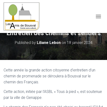
OUVRI
Entretien des chemins et sentiers
Published by
Liliane Lebon
on
18 janvier 2024
Cette année la grande action citoyenne d’entretien d’un
chemin de promenade se déroulera à Bousval sur le
chemin des Français.
Cette action, initiée par l’ASBL « Tous à pied », est soutenue
par la ville de Genappe.