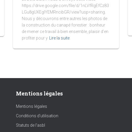
https://drive.google.com/file/d/1nLVfRgEfCz83
LGu8gUXEgIYEMRncibGR/view?usp=sharing.
Nous y découvrons entre autres les photos de
la construction du canapé forestier : bonheur
de mener ce travail à bien ensemble, plaisir d’en
profiter pour y
Lire la suite
Mentions légales
Mentions légales
Conditions d’utilisation
Statuts de l’asbl