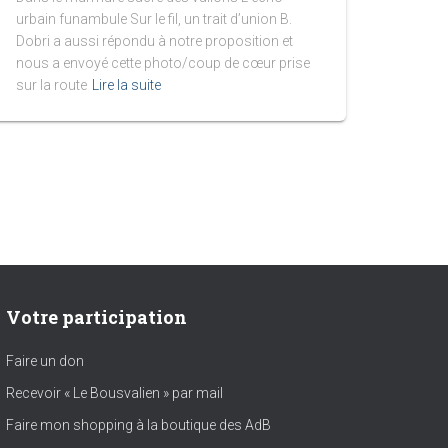
urbain funambule Sur le fil, un trait d’union B.
Dobri a aussi répondu à notre proposition et
nous a envoyé cette photo/coup de cœur prise
sur la route
Lire la suite
Votre participation
Faire un don
Recevoir « Le Bousvalien » par mail
Faire mon shopping à la boutique des AdB