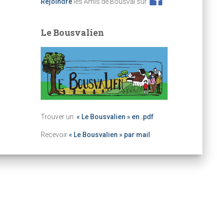
Rejoindre
les Amis de Bousval sur
Le Bousvalien
Trouver un
« Le Bousvalien » en .pdf
Recevoir
« Le Bousvalien » par mail