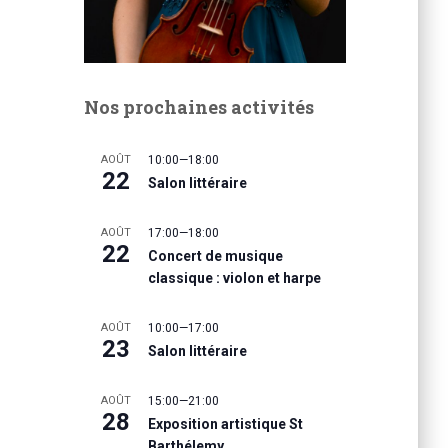
Nos prochaines activités
AOÛT
10:00
—
18:00
22
Salon littéraire
AOÛT
17:00
—
18:00
22
Concert de musique
classique : violon et harpe
AOÛT
10:00
—
17:00
23
Salon littéraire
AOÛT
15:00
—
21:00
28
Exposition artistique St
Barthélemy