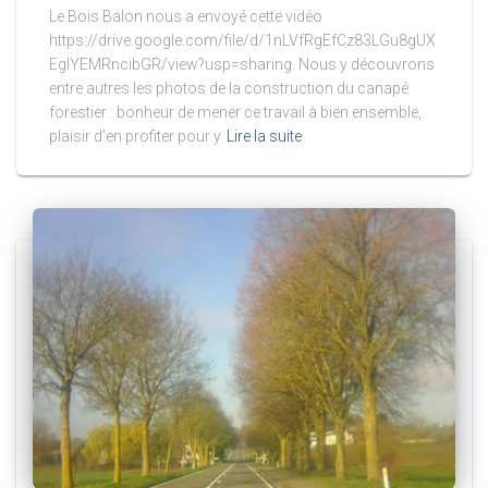
Le Bois Balon nous a envoyé cette vidéo
https://drive.google.com/file/d/1nLVfRgEfCz83LGu8gUX
EgIYEMRncibGR/view?usp=sharing. Nous y découvrons
entre autres les photos de la construction du canapé
forestier : bonheur de mener ce travail à bien ensemble,
plaisir d’en profiter pour y
Lire la suite